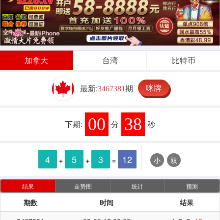
加拿大
台湾
比特币
咪牌
最新:
期
3467381
00
37
下期:
分
秒
4
5
3
12
+
+
=
小
双
结果
走势图
统计
预测
期数
时间
结果