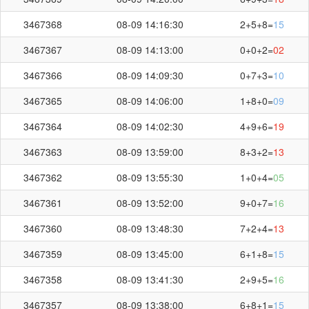
3467368
08-09 14:16:30
2+5+8=
15
3467367
08-09 14:13:00
0+0+2=
02
3467366
08-09 14:09:30
0+7+3=
10
3467365
08-09 14:06:00
1+8+0=
09
3467364
08-09 14:02:30
4+9+6=
19
3467363
08-09 13:59:00
8+3+2=
13
3467362
08-09 13:55:30
1+0+4=
05
3467361
08-09 13:52:00
9+0+7=
16
3467360
08-09 13:48:30
7+2+4=
13
3467359
08-09 13:45:00
6+1+8=
15
3467358
08-09 13:41:30
2+9+5=
16
3467357
08-09 13:38:00
6+8+1=
15