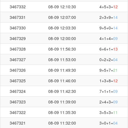
3467332
08-09 12:10:30
4+5+3=
12
3467331
08-09 12:07:00
2+3+9=
14
3467330
08-09 12:03:30
9+5+0=
14
3467329
08-09 12:00:00
4+1+4=
09
3467328
08-09 11:56:30
6+6+1=
13
3467327
08-09 11:53:00
0+2+2=
04
3467326
08-09 11:49:30
9+5+7=
21
3467325
08-09 11:46:00
1+3+8=
12
3467324
08-09 11:42:30
7+1+1=
09
3467323
08-09 11:39:00
2+4+3=
09
3467322
08-09 11:35:30
3+5+3=
11
3467321
08-09 11:32:00
3+0+1=
04