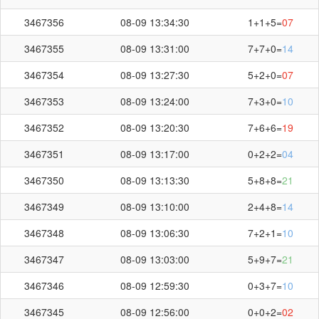
3467356
08-09 13:34:30
1+1+5=
07
3467355
08-09 13:31:00
7+7+0=
14
3467354
08-09 13:27:30
5+2+0=
07
3467353
08-09 13:24:00
7+3+0=
10
3467352
08-09 13:20:30
7+6+6=
19
3467351
08-09 13:17:00
0+2+2=
04
3467350
08-09 13:13:30
5+8+8=
21
3467349
08-09 13:10:00
2+4+8=
14
3467348
08-09 13:06:30
7+2+1=
10
3467347
08-09 13:03:00
5+9+7=
21
第
3467381
开奖结果
3467346
08-09 12:59:30
0+3+7=
10
3467345
08-09 12:56:00
0+0+2=
02